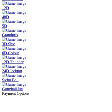
12D
48D
5D
Grandprix
3D Shio
6D Colour
12D Thunder
24D Jackpot
Sicbo Ball
Gongball Jitu
Payment Options