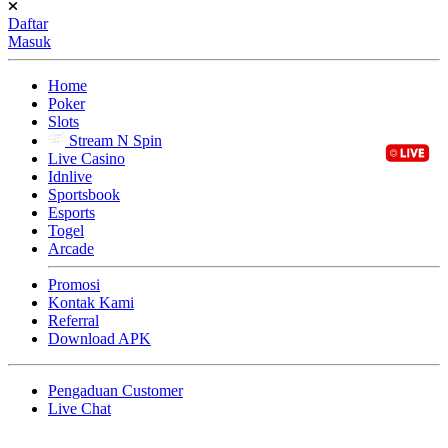
Daftar
Masuk
Home
Poker
Slots
Stream N Spin
Live Casino
Idnlive
Sportsbook
Esports
Togel
Arcade
Promosi
Kontak Kami
Referral
Download APK
Pengaduan Customer
Live Chat